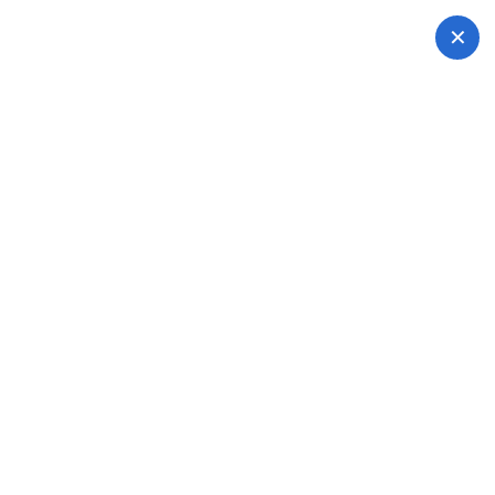
✕
育
新闻中心
联系我们
登录平台